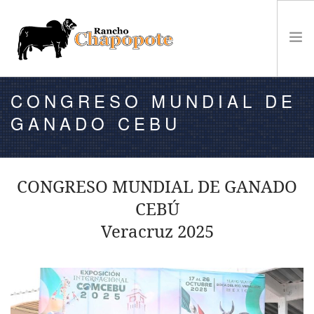
CONGRESO MUNDIAL DE
VENTA
GANADO CEBU
GANADO
EL RANCHO
CAMPEONATOS
CONGRESO MUNDIAL DE GANADO
NOTICIAS
CEBÚ
CONTACTO
Veracruz 2025
BÚSQUEDA EN EL SITIO