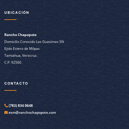
UBICACIÓN
Rancho Chapopote
Domicilio Conocido Las Guasimas SN
Ejido Estero de Milpas
Tamiahua, Veracruz.
C.P. 92560
CONTACTO
(783) 834 0648
esm@ranchochapopote.com