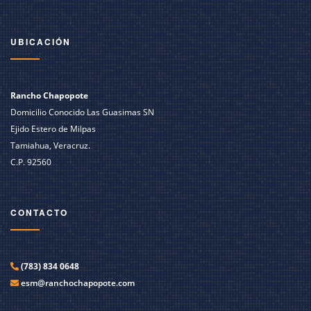
UBICACIÓN
Rancho Chapopote
Domicilio Conocido Las Guasimas SN
Ejido Estero de Milpas
Tamiahua, Veracruz.
C.P. 92560
CONTACTO
(783) 834 0648
esm@ranchochapopote.com