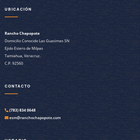
UBICACIÓN
Rancho Chapopote
Domicilio Conocido Las Guasimas SN
Ejido Estero de Milpas
Tamiahua, Veracruz.
C.P. 92560
CONTACTO
(783) 834 0648
esm@ranchochapopote.com