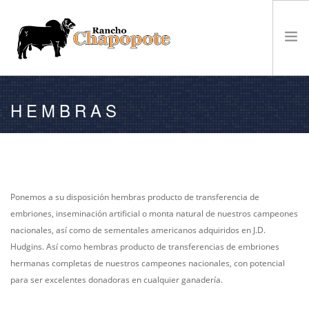
VENTA
HEMBRAS
GANADO
EL RANCHO
CAMPEONATOS
NOTICIAS
Ponemos a su disposición hembras producto de transferencia de
CONTACTO
embriones, inseminación artificial o monta natural de nuestros campeones
nacionales, así como de sementales americanos adquiridos en J.D.
Hudgins. Así como hembras producto de transferencias de embriones
hermanas completas de nuestros campeones nacionales, con potencial
para ser excelentes donadoras en cualquier ganadería.
BÚSQUEDA EN EL SITIO