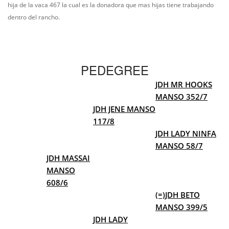
hija de la vaca 467 la cual es la donadora que mas hijas tiene trabajando
dentro del rancho.
PEDEGREE
JDH MR HOOKS
MANSO 352/7
JDH JENE MANSO
117/8
JDH LADY NINFA
MANSO 58/7
JDH MASSAI
MANSO
608/6
(=)JDH BETO
MANSO 399/5
JDH LADY