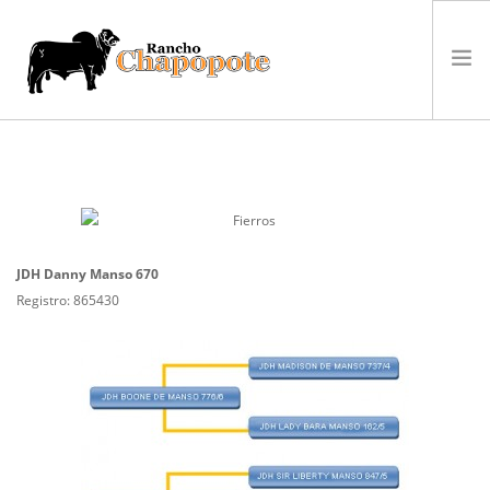
VENTA
GANADO
EL RANCHO
CAMPEONATOS
JDH Danny Manso 670
NOTICIAS
Registro: 865430
CONTACTO
BÚSQUEDA EN EL SITIO