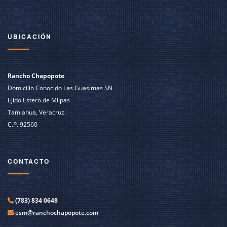
UBICACIÓN
Rancho Chapopote
Domicilio Conocido Las Guasimas SN
Ejido Estero de Milpas
Tamiahua, Veracruz.
C.P. 92560
CONTACTO
(783) 834 0648
esm@ranchochapopote.com