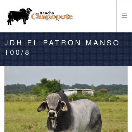
JDH EL PATRON MANSO
VENTA
100/8
GANADO
EL RANCHO
CAMPEONATOS
NOTICIAS
CONTACTO
BÚSQUEDA EN EL SITIO