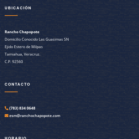
UBICACIÓN
Rancho Chapopote
Domicilio Conocido Las Guasimas SN
Ejido Estero de Milpas
Tamiahua, Veracruz.
C.P. 92560
CONTACTO
(783) 834 0648
esm@ranchochapopote.com
HORARIO