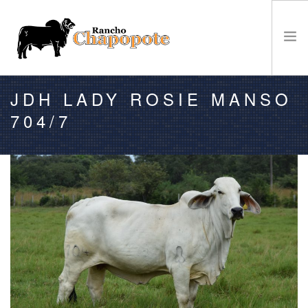
JDH LADY ROSIE MANSO
VENTA
704/7
GANADO
EL RANCHO
CAMPEONATOS
NOTICIAS
CONTACTO
BÚSQUEDA EN EL SITIO