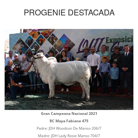
PROGENIE DESTACADA
Gran Campeona Nacional 2021
RC Maya Fabiane 475
Padre: JDH Woodson De Manso 206/7
Madre: JDH Lady Rosie Manso 704/7