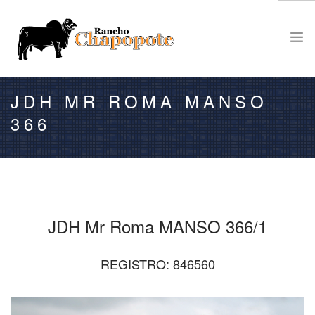
JDH MR ROMA MANSO
VENTA
366
GANADO
EL RANCHO
CAMPEONATOS
NOTICIAS
CONTACTO
JDH Mr Roma MANSO 366/1
REGISTRO: 846560
BÚSQUEDA EN EL SITIO