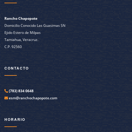
Rancho Chapopote
Domicilio Conocido Las Guasimas SN
Ejido Estero de Milpas
Tamiahua, Veracruz.
C.P. 92560
CONTACTO
(783) 834 0648
esm@ranchochapopote.com
HORARIO