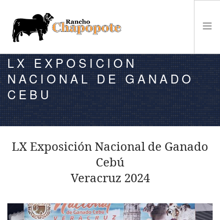
LX EXPOSICION
VENTA
NACIONAL DE GANADO
GANADO
CEBU
EL RANCHO
CAMPEONATOS
NOTICIAS
LX Exposición Nacional de Ganado
CONTACTO
Cebú
Veracruz 2024
BÚSQUEDA EN EL SITIO