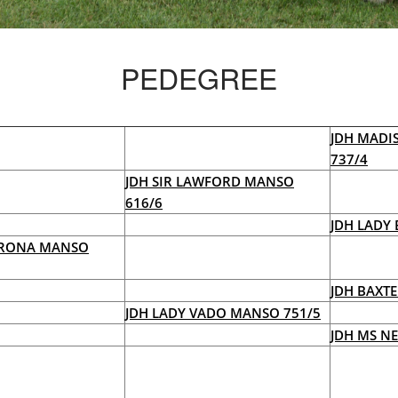
PEDEGREE
JDH MADI
737/4
JDH SIR LAWFORD MANSO
616/6
JDH LADY
ORONA MANSO
JDH BAXT
JDH LADY VADO MANSO 751/5
JDH MS N