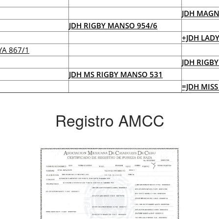
JDH MAGN
JDH RIGBY MANSO 954/6
+JDH LAD
YA 867/1
JDH RIGB
JDH MS RIGBY MANSO 531
=JDH MISS
Registro AMCC