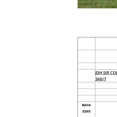
JDH SIR C
360/7
MAYA
829/5