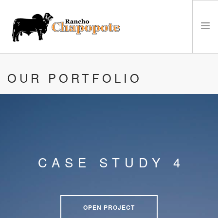
VENTA
OUR PORTFOLIO
GANADO
EL RANCHO
CAMPEONATOS
NOTICIAS
CONTACTO
CASE STUDY 4
OPEN PROJECT
BÚSQUEDA EN EL SITIO