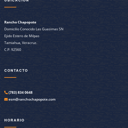
Rancho Chapopote
Domicilio Conocido Las Guasimas SN
Ejido Estero de Milpas
Tamiahua, Veracruz.
C.P. 92560
CONTACTO
(783) 834 0648
esm@ranchochapopote.com
HORARIO