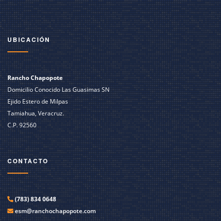
UBICACIÓN
Rancho Chapopote
Domicilio Conocido Las Guasimas SN
Ejido Estero de Milpas
Tamiahua, Veracruz.
C.P. 92560
CONTACTO
(783) 834 0648
esm@ranchochapopote.com